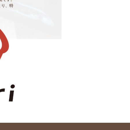
貯まり、特
。