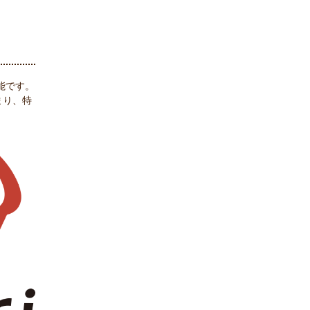
能です。
貯まり、特
。