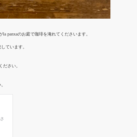
んがla panxaのお庭で珈琲を淹れてくださいます。
売しています。
みてください。
い。