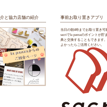
紹介と協力店舗の紹介
事前お取り置きアプリ
当日の朝4時までお取り置き可
sacriでla panxaのポイントが
典と交換することもできます
よかったらご活用ください。