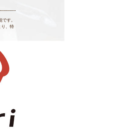
能です。
貯まり、特
。