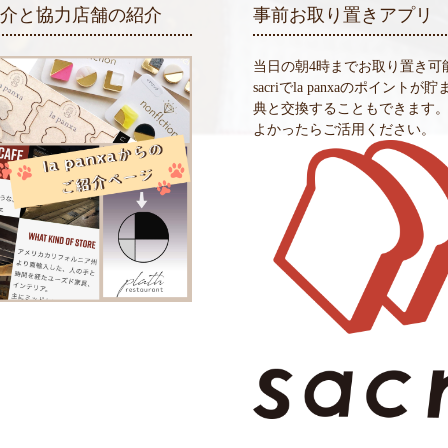
紹介と協力店舗の紹介
事前お取り置きアプリ
当日の朝4時までお取り置き可
sacriでla panxaのポイントが
典と交換することもできます
よかったらご活用ください。