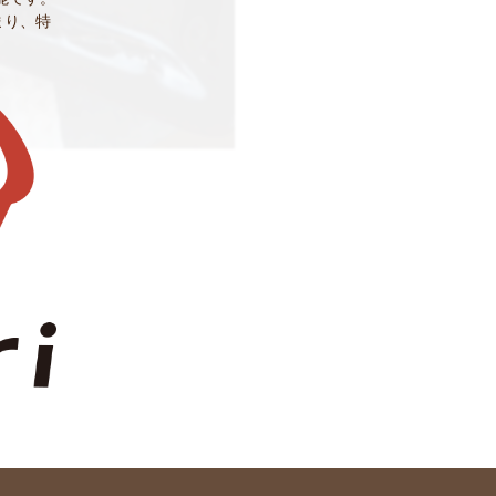
貯まり、特
。