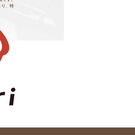
貯まり、特
。