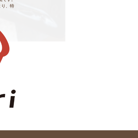
貯まり、特
。