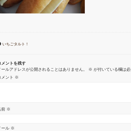
いちごタルト！
コメントを残す
メールアドレスが公開されることはありません。
※
が付いている欄は必
コメント
※
名前
※
メール
※