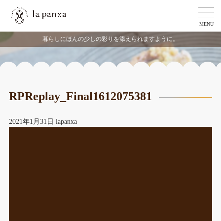
MENU
暮らしにほんの少しの彩りを添えられますように。
RPReplay_Final1612075381
2021年1月31日
lapanxa
動
画
プ
レ
ー
ヤ
ー