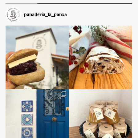
panaderia_la_panxa