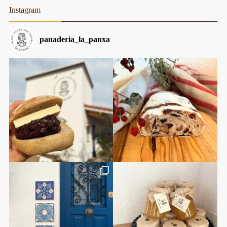
Instagram
panaderia_la_panxa