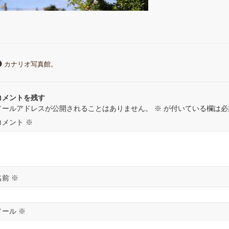
カナリオ写真館。
コメントを残す
メールアドレスが公開されることはありません。
※
が付いている欄は必
コメント
※
名前
※
メール
※