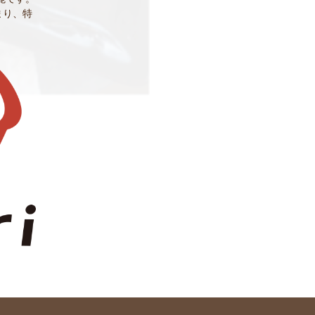
貯まり、特
。