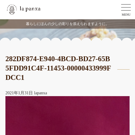
MENU
暮らしにほんの少しの彩りを添えられますように。
282DF874-E940-4BCD-BD27-65B
5FDD91C4F-11453-00000433999F
DCC1
2021年1月31日
lapanxa
動
画
プ
レ
ー
ヤ