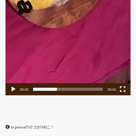
00:00
00:06
la panxaのロゴがARに！